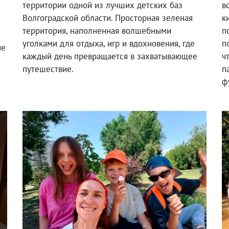
территории одной из лучших детских баз
в
Волгоградской области. Просторная зеленая
к
территория, наполненная волшебными
п
уголками для отдыха, игр и вдохновения, где
п
ие
каждый день превращается в захватывающее
ч
путешествие.
п
ф