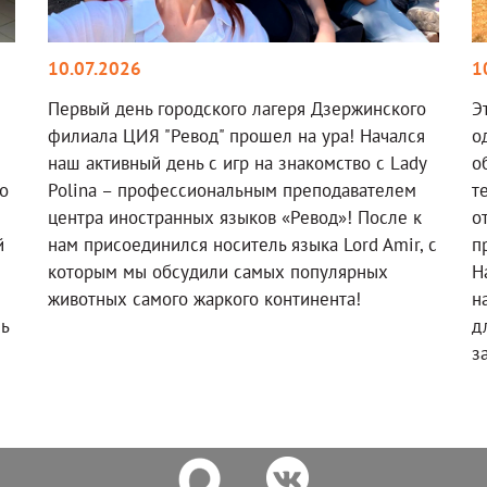
10.07.2026
1
Первый день городского лагеря Дзержинского
Э
филиала ЦИЯ "Ревод" прошел на ура! Начался
о
наш активный день с игр на знакомство с Lady
о
о
Polina – профессиональным преподавателем
т
!
центра иностранных языков «Ревод»! После к
о
й
нам присоединился носитель языка Lord Amir, с
п
которым мы обсудили самых популярных
Н
животных самого жаркого континента!
н
ль
д
з