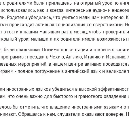
те с родителями были приглашены на открытый урок по англ
использовались, как и всегда, интересные аудио- и видео
али. Родители убедились, что учиться малышам интересно. К
ть и происходит активная социализация со сверстниками. 
т в гости к нашим малышам раз в месяц, чтобы проверить 
ткрытый урок: малыши и их родители имели возможность п
, были школьники. Помимо презентации и открытых заняти
рограммы: поездки в Чехию, Англию, Италию и Испанию, л
ездных мероприятий, в нашем центре активно проводятся 
ограмм - полное погружение в английский язык и великоле
ии иностранных языков убедиться в высокой эффективнос
м, что очень важно для быстрого и грамотного овладения
лось бы отметить, что владение иностранными языками отк
понимают. Обращаясь к нам, слушатели оказывают доверие. Н