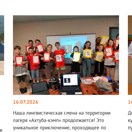
16.07.2026
1
Наша лингвистическая смена на территории
Д
лагеря «Ахтуба-кэмп» продолжается! Это
к
уникальное приключение, проходящее по
п
и