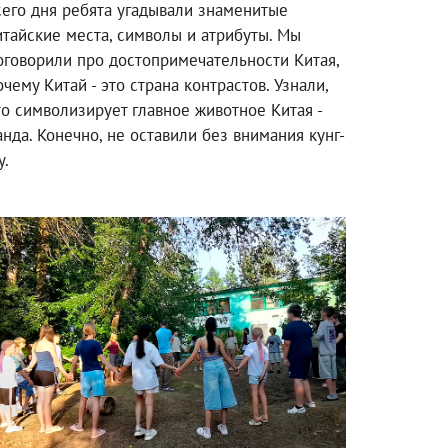
сего дня ребята угадывали знаменитые
итайские места, символы и атрибуты. Мы
оговорили про достопримечательности Китая,
очему Китай - это страна контрастов. Узнали,
то символизирует главное животное Китая -
анда. Конечно, не оставили без внимания кунг-
у.