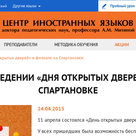
Другие языки
Пробный урок
ский
ЦЕНТР ИНОСТРАННЫХ ЯЗЫКОВ
доктора педагогических наук,
профессора А.М. Митиной
ПРЕПОДАВАТЕЛИ
МЕТОДИКА
ОБУЧЕНИЯ
АКЦИИ
крытых дверей» в филиале на Спартановке
ВЕДЕНИИ «ДНЯ ОТКРЫТЫХ ДВЕРЕ
СПАРТАНОВКЕ
24.04.2015
11 апреля состоялся «День открытых двер
У всех пришедших была возможность беспл