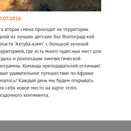
0.07.2026
та вторая смена проходит на территории
дной из лучших детских баз Волгоградской
бласти "Ахтуба-кэмп" с большой зеленой
ерриторией, где есть много чудесных мест для
тдыха и реализации лингвистической
рограммы. Команда преподавателей отличная!
аше удивительное путешествие по Африке
ачалось! Каждый день мы будем открывать
ля себя новое место на карте этого
агадочного континента.