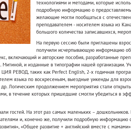
технологиями и методами, которые исполь
подробную информацию о предоставляемых 
желающие могли пообщаться с отечестве
преподавателем - носителем языка из Кан
большого количества записавшихся, мероп
На первую сессию были приглашены взрос
получили исчерпывающую информацию об о
екс, включающий и авторские пособия, разработанные пре
М. Митиной, и изданные в типографии нашей организации. У
ЦИЯ РЕВОД, таких как Perfect English, 2-х годичная прог
телем языка по воскресеньям, выездные уикенды для взрос
и др. Логическим продолжением мероприятия стали открыты
ми, в течение которых пришедшие смогли убедиться в эф
али гостей. На этот раз самых маленьких – дошкольников. 
вателями и, конечно же, получили подробную информацию 
азвития», «Общее развитие + английский вместе с мамами» 