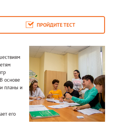
ПРОЙДИТЕ ТЕСТ
шествиям
детям
нтр
 В основе
ои планы и
ает его