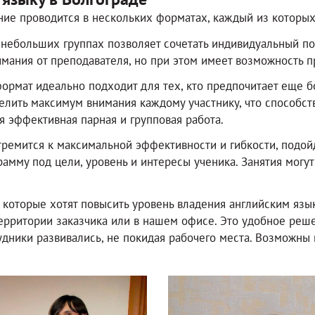
ние проводится в нескольких форматах, каждый из которых
небольших группах позволяет сочетать индивидуальный под
имания от преподавателя, но при этом имеет возможность п
ормат идеально подходит для тех, кто предпочитает еще 
елить максимум внимания каждому участнику, что способст
ся эффективная парная и групповая работа.
стремится к максимальной эффективности и гибкости, подой
амму под цели, уровень и интересы ученика. Занятия могут
которые хотят повысить уровень владения английским язык
ерритории заказчика или в нашем офисе. Это удобное реш
трудники развивались, не покидая рабочего места. Возможн