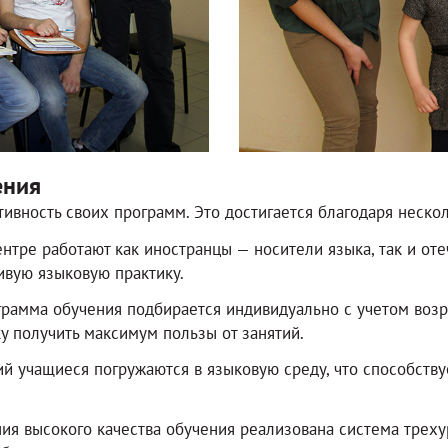
ения
тивность своих программ. Это достигается благодаря неск
нтре работают как иностранцы — носители языка, так и оте
ивую языковую практику.
рамма обучения подбирается индивидуально с учетом возра
у получить максимум пользы от занятий.
й учащиеся погружаются в языковую среду, что способств
я высокого качества обучения реализована система трехур