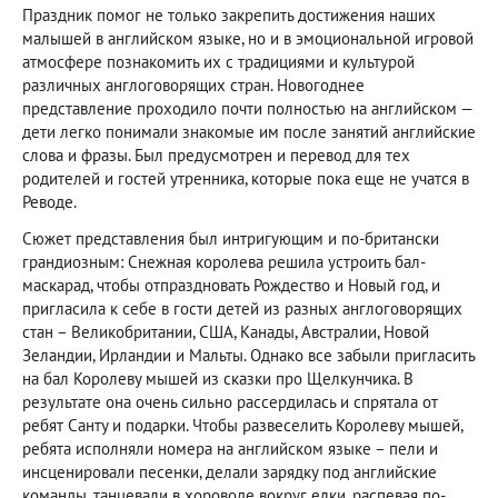
Праздник помог не только закрепить достижения наших
малышей в английском языке, но и в эмоциональной игровой
атмосфере познакомить их с традициями и культурой
различных англоговорящих стран. Новогоднее
представление проходило почти полностью на английском —
дети легко понимали знакомые им после занятий английские
слова и фразы. Был предусмотрен и перевод для тех
родителей и гостей утренника, которые пока еще не учатся в
Реводе.
Сюжет представления был интригующим и по-британски
грандиозным: Снежная королева решила устроить бал-
маскарад, чтобы отпраздновать Рождество и Новый год, и
пригласила к себе в гости детей из разных англоговорящих
стан – Великобритании, США, Канады, Австралии, Новой
Зеландии, Ирландии и Мальты. Однако все забыли пригласить
на бал Королеву мышей из сказки про Щелкунчика. В
результате она очень сильно рассердилась и спрятала от
ребят Санту и подарки. Чтобы развеселить Королеву мышей,
ребята исполняли номера на английском языке – пели и
инсценировали песенки, делали зарядку под английские
команды, танцевали в хороводе вокруг елки, распевая по-