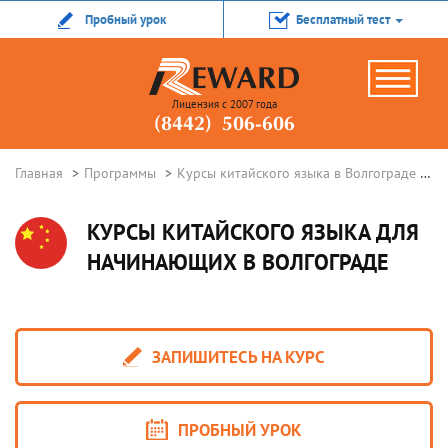
Пробный урок
Бесплатный тест
Лицензия с 2007 года
(8442) 506-606
Главная
Программы
Курсы китайского языка в Волгограде
К
КУРСЫ КИТАЙСКОГО ЯЗЫКА ДЛЯ
НАЧИНАЮЩИХ В ВОЛГОГРАДЕ
ЗАПИШИТЕСЬ НА КУРС
ПРОБНЫЙ УРОК