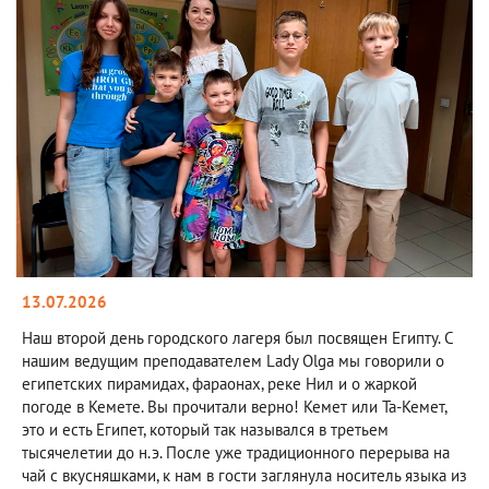
13.07.2026
Наш второй день городского лагеря был посвящен Египту. С
нашим ведущим преподавателем Lady Olga мы говорили о
египетских пирамидах, фараонах, реке Нил и о жаркой
погоде в Кемете. Вы прочитали верно! Кемет или Та-Кемет,
это и есть Египет, который так назывался в третьем
тысячелетии до н.э. После уже традиционного перерыва на
чай с вкусняшками, к нам в гости заглянула носитель языка из