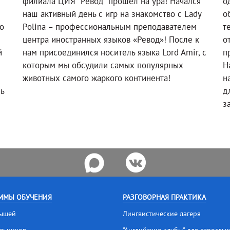
филиала ЦИЯ "Ревод" прошел на ура! Начался
о
наш активный день с игр на знакомство с Lady
о
о
Polina – профессиональным преподавателем
т
!
центра иностранных языков «Ревод»! После к
о
й
нам присоединился носитель языка Lord Amir, с
п
которым мы обсудили самых популярных
Н
животных самого жаркого континента!
н
ль
д
з
ММЫ ОБУЧЕНИЯ
РАЗГОВОРНАЯ ПРАКТИКА
ышей
Лингвистические лагеря
льников
"Английские клубы" для взрослых