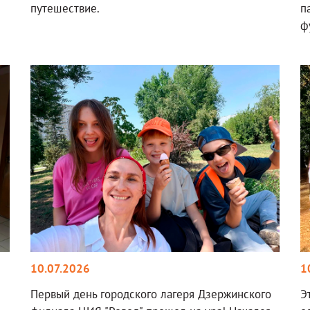
путешествие.
п
ф
10.07.2026
1
Первый день городского лагеря Дзержинского
Э