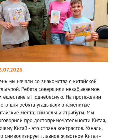
6.07.2026
ень мы начали со знакомства с китайской
ультурой. Ребята совершили незабываемое
утешествие в Поднебесную. На протяжении
сего дня ребята угадывали знаменитые
итайские места, символы и атрибуты. Мы
оговорили про достопримечательности Китая,
очему Китай - это страна контрастов. Узнали,
то символизирует главное животное Китая -