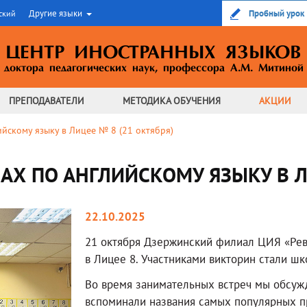
Другие языки
Пробный урок
ский
ЦЕНТР ИНОСТРАННЫХ ЯЗЫКОВ
доктора педагогических наук,
профессора А.М. Митиной
ПРЕПОДАВАТЕЛИ
МЕТОДИКА
ОБУЧЕНИЯ
АКЦИИ
ийскому языку в Лицее № 8 (21 октября)
АХ ПО АНГЛИЙСКОМУ ЯЗЫКУ В ЛИ
22.10.2025
21 октября Дзержинский филиал ЦИЯ «Рев
в Лицее 8. Участниками викторин стали шк
Во время занимательных встреч мы обсужд
вспоминали названия самых популярных пр