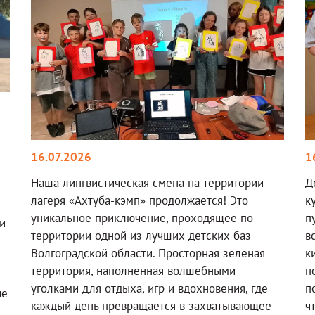
16.07.2026
1
Наша лингвистическая смена на территории
Д
лагеря «Ахтуба-кэмп» продолжается! Это
к
уникальное приключение, проходящее по
п
и
территории одной из лучших детских баз
в
Волгоградской области. Просторная зеленая
к
территория, наполненная волшебными
п
уголками для отдыха, игр и вдохновения, где
п
ие
каждый день превращается в захватывающее
ч