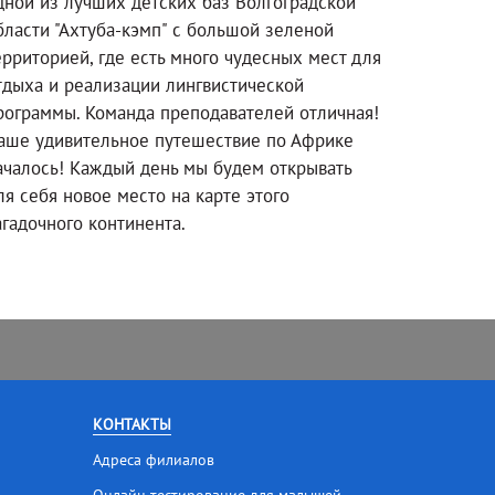
дной из лучших детских баз Волгоградской
бласти "Ахтуба-кэмп" с большой зеленой
ерриторией, где есть много чудесных мест для
тдыха и реализации лингвистической
рограммы. Команда преподавателей отличная!
аше удивительное путешествие по Африке
ачалось! Каждый день мы будем открывать
ля себя новое место на карте этого
агадочного континента.
КОНТАКТЫ
Адреса филиалов
Онлайн тестирование для малышей