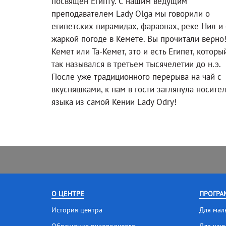
посвящен Египту. С нашим ведущим
преподавателем Lady Olga мы говорили о
египетских пирамидах, фараонах, реке Нил и 
жаркой погоде в Кемете. Вы прочитали верно
Кемет или Та-Кемет, это и есть Египет, которы
так назывался в третьем тысячелетии до н.э.
После уже традиционного перерыва на чай с
вкусняшками, к нам в гости заглянула носите
языка из самой Кении Lady Odry!
О ЦЕНТРЕ
ПРОГРА
История центра
Для мал
Обращение руководителя
Для шко