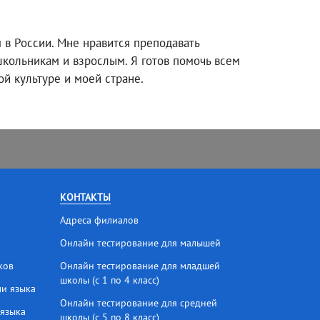
 в России. Мне нравится преподавать
кольникам и взрослым. Я готов помочь всем
й культуре и моей стране.
КОНТАКТЫ
Адреса филиалов
Онлайн тестирование для малышей
ков
Онлайн тестирование для младшей
школы (с 1 по 4 класс)
ми языка
Онлайн тестирование для средней
 языка
школы (с 5 по 8 класс)