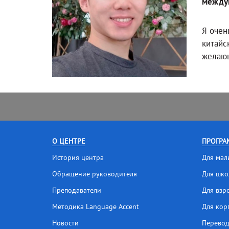
между
Я очен
китайс
желающ
О ЦЕНТРЕ
ПРОГРА
История центра
Для мал
Обращение руководителя
Для шко
Преподаватели
Для взр
Методика Language Accent
Для кор
Новости
Перевод