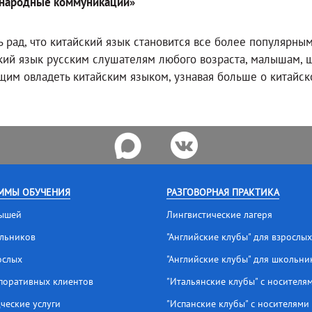
народные коммуникации»
ь рад, что китайский язык становится все более популярным
кий язык русским слушателям любого возраста, малышам, ш
им овладеть китайским языком, узнавая больше о китайско
ММЫ ОБУЧЕНИЯ
РАЗГОВОРНАЯ ПРАКТИКА
ышей
Лингвистические лагеря
льников
"Английские клубы" для взрослых
ослых
"Английские клубы" для школьни
поративных клиентов
"Итальянские клубы" с носителя
ческие услуги
"Испанские клубы" с носителями