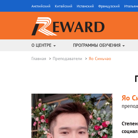
Английский
Китайский
Испанский
Французский
Итальян
О ЦЕНТРЕ
ПРОГРАММЫ ОБУЧЕНИЯ
Главная
Преподаватели
Яо Синьчао
Яо С
препод
Степен
социал