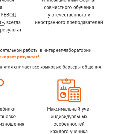
я
совместного обучения
 РЕВОД
у отечественного и
t»
, всегда
иностранного преподавателей
результат
тоятельной работы в интернет-лаборатории
ускоряет результат!
занятия снимает все языковые барьеры общения
чебники
Максимальный учет
тановке
индивидуальных
оизношения
особенностей
каждого ученика