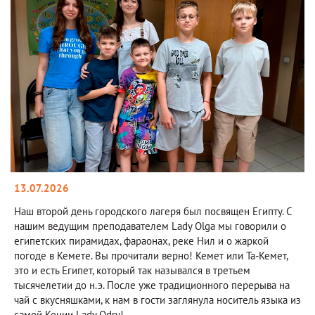
13.07.2026
Наш второй день городского лагеря был посвящен Египту. С
нашим ведущим преподавателем Lady Olga мы говорили о
египетских пирамидах, фараонах, реке Нил и о жаркой
погоде в Кемете. Вы прочитали верно! Кемет или Та-Кемет,
это и есть Египет, который так назывался в третьем
тысячелетии до н.э. После уже традиционного перерыва на
чай с вкусняшками, к нам в гости заглянула носитель языка из
самой Кении Lady Odry!