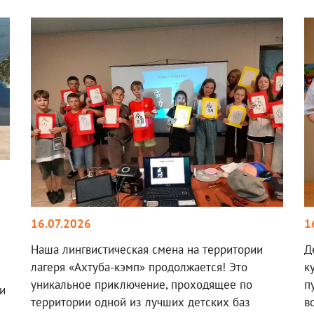
16.07.2026
1
Наша лингвистическая смена на территории
Д
лагеря «Ахтуба-кэмп» продолжается! Это
к
уникальное приключение, проходящее по
п
и
территории одной из лучших детских баз
в