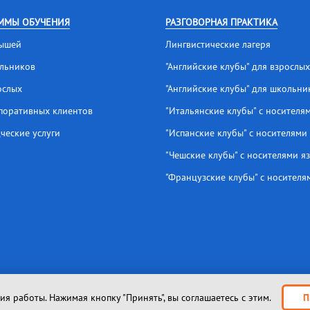
ММЫ ОБУЧЕНИЯ
РАЗГОВОРНАЯ ПРАКТИКА
ышей
Лингвистические лагеря
льников
"Английские клубы" для взрослых
ослых
"Английские клубы" для школьни
поративных клиентов
"Итальянские клубы" с носителя
ческие услуги
"Испанские клубы" с носителями
"Чешские клубы" с носителями я
"Французские клубы" с носителя
я работы. Нажимая кнопку "Принять", вы соглашаетесь с этим.
П