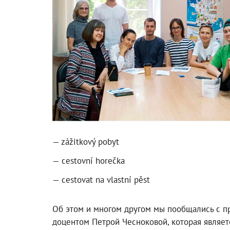
— zážitkový pobyt
— cestovní horečka
— cestovat na vlastní pěst
Об этом и многом другом мы пообщались с п
доцентом Петрой Чесноковой, которая являет