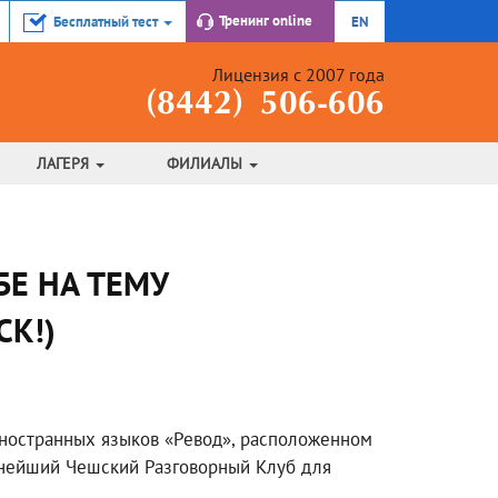
Тренинг
online
Бесплатный тест
EN
Лицензия с 2007 года
(8442) 506-606
ЛАГЕРЯ
ФИЛИАЛЫ
Е НА ТЕМУ
СК!)
ностранных языков «Ревод», расположенном
еснейший Чешский Разговорный Клуб для