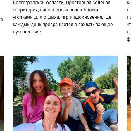
Волгоградской области. Просторная зеленая
к
территория, наполненная волшебными
п
уголками для отдыха, игр и вдохновения, где
п
ие
каждый день превращается в захватывающее
ч
путешествие.
п
ф