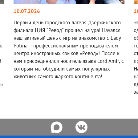
10.07.2026
1
Первый день городского лагеря Дзержинского
Э
филиала ЦИЯ "Ревод" прошел на ура! Начался
о
наш активный день с игр на знакомство с Lady
о
о
Polina – профессиональным преподавателем
т
!
центра иностранных языков «Ревод»! После к
о
й
нам присоединился носитель языка Lord Amir, с
п
которым мы обсудили самых популярных
Н
животных самого жаркого континента!
н
ль
д
з