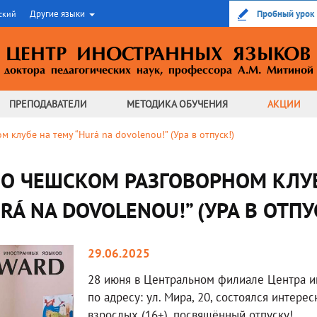
Другие языки
Пробный урок
ский
ЦЕНТР ИНОСТРАННЫХ ЯЗЫКОВ
доктора педагогических наук,
профессора А.М. Митиной
ПРЕПОДАВАТЕЛИ
МЕТОДИКА
ОБУЧЕНИЯ
АКЦИИ
 клубе на тему “Hurá na dovolenou!” (Ура в отпуск!)
 О ЧЕШСКОМ РАЗГОВОРНОМ КЛУБ
RÁ NA DOVOLENOU!” (УРА В ОТПУ
29.06.2025
28 июня в Центральном филиале Центра и
по адресу: ул. Мира, 20, состоялся интер
взрослых (16+), посвящённый отпуску!