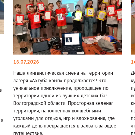
16.07.2026
1
Наша лингвистическая смена на территории
Д
лагеря «Ахтуба-кэмп» продолжается! Это
к
уникальное приключение, проходящее по
п
и
территории одной из лучших детских баз
в
Волгоградской области. Просторная зеленая
к
территория, наполненная волшебными
п
уголками для отдыха, игр и вдохновения, где
п
ие
каждый день превращается в захватывающее
ч
путешествие.
п