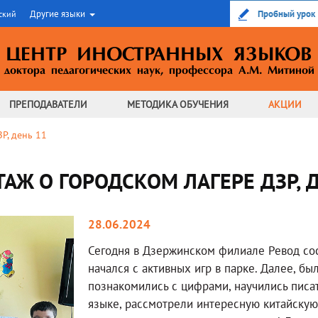
Другие языки
Пробный урок
ский
ЦЕНТР ИНОСТРАННЫХ ЯЗЫКОВ
доктора педагогических наук,
профессора А.М. Митиной
ПРЕПОДАВАТЕЛИ
МЕТОДИКА
ОБУЧЕНИЯ
АКЦИИ
Р, день 11
АЖ О ГОРОДСКОМ ЛАГЕРЕ ДЗР, 
28.06.2024
Сегодня в Дзержинском филиале Ревод сос
начался с активных игр в парке. Далее, бы
познакомились с цифрами, научились писа
языке, рассмотрели интересную китайскую п