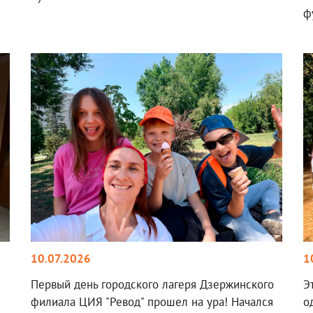
ф
10.07.2026
1
Первый день городского лагеря Дзержинского
Э
филиала ЦИЯ "Ревод" прошел на ура! Начался
о