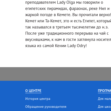
преподавателем Lady Olga мы говорили о
египетских пирамидах, фараонах, реке Нил и 
жаркой погоде в Кемете. Вы прочитали верно
Кемет или Та-Кемет, это и есть Египет, которы
так назывался в третьем тысячелетии до н.э.
После уже традиционного перерыва на чай с
вкусняшками, к нам в гости заглянула носите
языка из самой Кении Lady Odry!
О ЦЕНТРЕ
ПРОГРА
История центра
Для мал
Обращение руководителя
Для шко