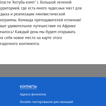
бласти "Ахтуба-кэмп" с большой зеленой
ерриторией, где есть много чудесных мест для
тдыха и реализации лингвистической
рограммы. Команда преподавателей отличная!
аше удивительное путешествие по Африке
ачалось! Каждый день мы будем открывать
ля себя новое место на карте этого
агадочного континента.
КОНТАКТЫ
Адреса филиалов
Онлайн тестирование для малышей