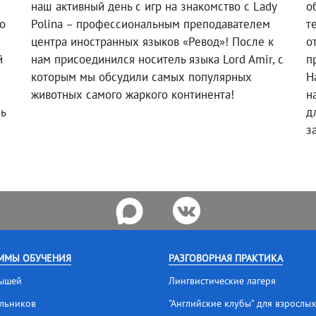
наш активный день с игр на знакомство с Lady
о
о
Polina – профессиональным преподавателем
т
!
центра иностранных языков «Ревод»! После к
о
й
нам присоединился носитель языка Lord Amir, с
п
которым мы обсудили самых популярных
Н
животных самого жаркого континента!
н
ль
д
з
ММЫ ОБУЧЕНИЯ
РАЗГОВОРНАЯ ПРАКТИКА
ышей
Лингвистические лагеря
льников
"Английские клубы" для взрослых