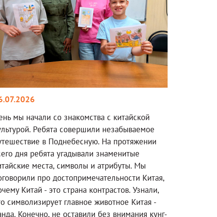
6.07.2026
ень мы начали со знакомства с китайской
ультурой. Ребята совершили незабываемое
утешествие в Поднебесную. На протяжении
сего дня ребята угадывали знаменитые
итайские места, символы и атрибуты. Мы
оговорили про достопримечательности Китая,
очему Китай - это страна контрастов. Узнали,
то символизирует главное животное Китая -
анда. Конечно, не оставили без внимания кунг-