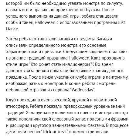
которой им было необходимо угадать монстра по силуэту,
назвать его и правильно произнести по буквам. После
успешного выполнения данной игры, ребята станцевали
особый танец Halloween с использованием программы Just
Dance.
Затем ребята отгадывали загадки от ведьмы. Загадки
описывали определенного монстра, его основные
характеристики и привычки. Следующим заданием стал квиз
на знание традиций праздника Halloween. Квиз проходил в
стиле игры "Кто хочет стать миллионером?". Во время
данного квиза ребята показали блестящие знания данного
праздника. После квиза участники клуба играли в пантомиму,
изображая разных монстров. В конце ребята смотрели
небольшой отрывок из сериала "Wednesday".
Клуб проходил в очень веселой, дружной и позитивной
атмосфере. Ребята показали превосходный уровень знаний
традиций Хэллоуина и узнали много нового и интересного, а
также пополнили свой словарный запас полезными фразами
и расширили кругозор занимательными фактами. В процессе
дети пели песню "Trick or treat" и демонстрировали