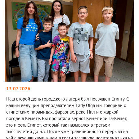
13.07.2026
Наш второй день городского лагеря был посвящен Египту. С
нашим ведущим преподавателем Lady Olga мы говорили о
египетских пирамидах, фараонах, реке Нил и о жаркой
погоде в Кемете. Вы прочитали верно! Кемет или Та-Кемет,
это и есть Египет, который так назывался в третьем
тысячелетии до н.э. После уже традиционного перерыва на
чай с вкусняшками, к нам в гости заглянула носитель языка из