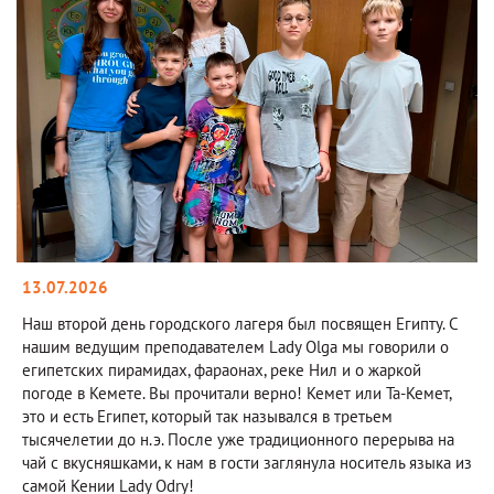
13.07.2026
Наш второй день городского лагеря был посвящен Египту. С
нашим ведущим преподавателем Lady Olga мы говорили о
египетских пирамидах, фараонах, реке Нил и о жаркой
погоде в Кемете. Вы прочитали верно! Кемет или Та-Кемет,
это и есть Египет, который так назывался в третьем
тысячелетии до н.э. После уже традиционного перерыва на
чай с вкусняшками, к нам в гости заглянула носитель языка из
самой Кении Lady Odry!