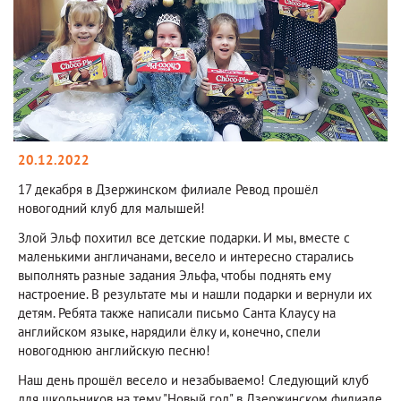
20.12.2022
17 декабря в Дзержинском филиале Ревод прошёл
новогодний клуб для малышей!
Злой Эльф похитил все детские подарки. И мы, вместе с
маленькими англичанами, весело и интересно старались
выполнять разные задания Эльфа, чтобы поднять ему
настроение. В результате мы и нашли подарки и вернули их
детям. Ребята также написали письмо Санта Клаусу на
английском языке, нарядили ёлку и, конечно, спели
новогоднюю английскую песню!
Наш день прошёл весело и незабываемо! Следующий клуб
для школьников на тему "Новый год" в Дзержинском филиале