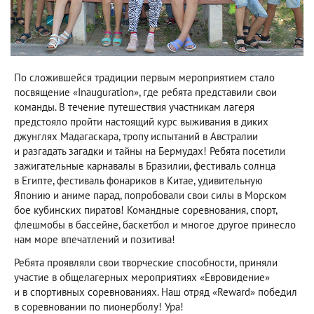
По сложившейся традиции первым мероприятием стало
посвящение «Inauguration», где ребята представили свои
команды. В течение путешествия участникам лагеря
предстояло пройти настоящий курс выживания в диких
джунглях Мадагаскара, тропу испытаний в Австралии
и разгадать загадки и тайны на Бермудах! Ребята посетили
зажигательные карнавалы в Бразилии, фестиваль солнца
в Египте, фестиваль фонариков в Китае, удивительную
Японию и аниме парад, попробовали свои силы в Морском
бое кубинских пиратов! Командные соревнования, спорт,
флешмобы в бассейне, баскетбол и многое другое принесло
нам море впечатлений и позитива!
Ребята проявляли свои творческие способности, приняли
участие в общелагерных мероприятиях «Евровидение»
и в спортивных соревнованиях. Наш отряд «Reward» победил
в соревновании по пионерболу! Ура!