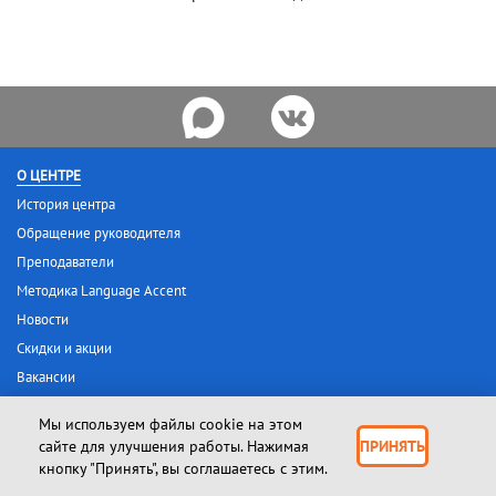
О ЦЕНТРЕ
История центра
Обращение руководителя
Преподаватели
Методика Language Accent
Новости
Скидки и акции
Вакансии
Филиалы в Санкт-Петербурге
Мы используем файлы cookie на этом
Филиалы в Волгограде
сайте для улучшения работы. Нажимая
ПРИНЯТЬ
Сведения об образовательной организации
кнопку "Принять", вы соглашаетесь с этим.