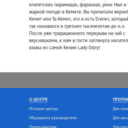
египетских пирамидах, фараонах, реке Нил и 
жаркой погоде в Кемете. Вы прочитали верно
Кемет или Та-Кемет, это и есть Египет, которы
так назывался в третьем тысячелетии до н.э.
После уже традиционного перерыва на чай с
вкусняшками, к нам в гости заглянула носите
языка из самой Кении Lady Odry!
О ЦЕНТРЕ
ПРОГРА
История центра
Для мал
Обращение руководителя
Для шко
Преподаватели
Для взр