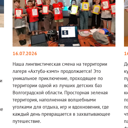
16.07.2026
1
Наша лингвистическая смена на территории
Д
лагеря «Ахтуба-кэмп» продолжается! Это
к
уникальное приключение, проходящее по
п
и
территории одной из лучших детских баз
в
Волгоградской области. Просторная зеленая
к
территория, наполненная волшебными
п
уголками для отдыха, игр и вдохновения, где
п
ие
каждый день превращается в захватывающее
ч
путешествие.
п