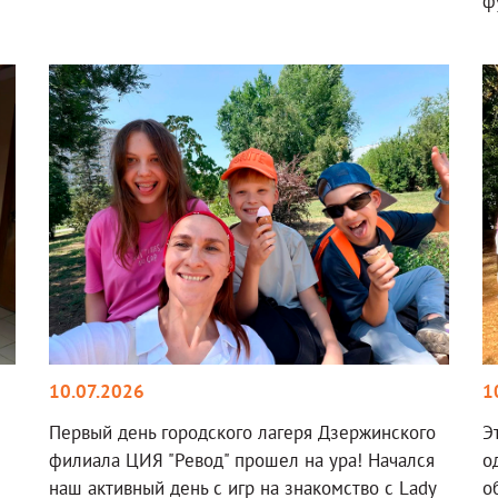
ф
10.07.2026
1
Первый день городского лагеря Дзержинского
Э
филиала ЦИЯ "Ревод" прошел на ура! Начался
о
наш активный день с игр на знакомство с Lady
о