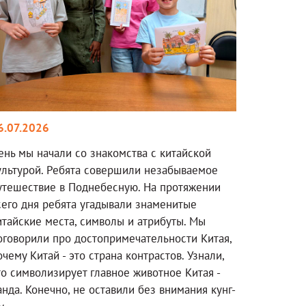
6.07.2026
ень мы начали со знакомства с китайской
ультурой. Ребята совершили незабываемое
утешествие в Поднебесную. На протяжении
сего дня ребята угадывали знаменитые
итайские места, символы и атрибуты. Мы
оговорили про достопримечательности Китая,
очему Китай - это страна контрастов. Узнали,
то символизирует главное животное Китая -
анда. Конечно, не оставили без внимания кунг-