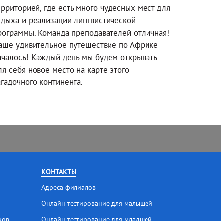
ерриторией, где есть много чудесных мест для
тдыха и реализации лингвистической
рограммы. Команда преподавателей отличная!
аше удивительное путешествие по Африке
ачалось! Каждый день мы будем открывать
ля себя новое место на карте этого
агадочного континента.
КОНТАКТЫ
Адреса филиалов
Онлайн тестирование для малышей
ков
Онлайн тестирование для младшей