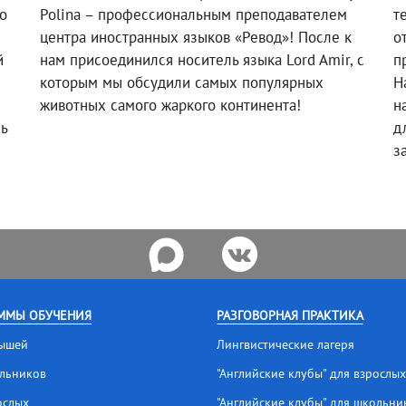
о
Polina – профессиональным преподавателем
т
!
центра иностранных языков «Ревод»! После к
о
й
нам присоединился носитель языка Lord Amir, с
п
которым мы обсудили самых популярных
Н
животных самого жаркого континента!
н
ль
д
з
ММЫ ОБУЧЕНИЯ
РАЗГОВОРНАЯ ПРАКТИКА
ышей
Лингвистические лагеря
льников
"Английские клубы" для взрослых
ослых
"Английские клубы" для школьни