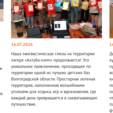
16.07.2026
1
Наша лингвистическая смена на территории
Д
лагеря «Ахтуба-кэмп» продолжается! Это
к
уникальное приключение, проходящее по
п
и
территории одной из лучших детских баз
в
Волгоградской области. Просторная зеленая
к
территория, наполненная волшебными
п
уголками для отдыха, игр и вдохновения, где
п
ие
каждый день превращается в захватывающее
ч
путешествие.
п
ф