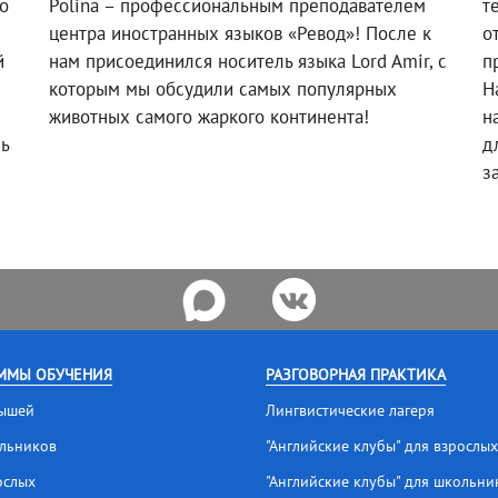
о
Polina – профессиональным преподавателем
т
!
центра иностранных языков «Ревод»! После к
о
й
нам присоединился носитель языка Lord Amir, с
п
которым мы обсудили самых популярных
Н
животных самого жаркого континента!
н
ль
д
з
ММЫ ОБУЧЕНИЯ
РАЗГОВОРНАЯ ПРАКТИКА
ышей
Лингвистические лагеря
льников
"Английские клубы" для взрослых
ослых
"Английские клубы" для школьни