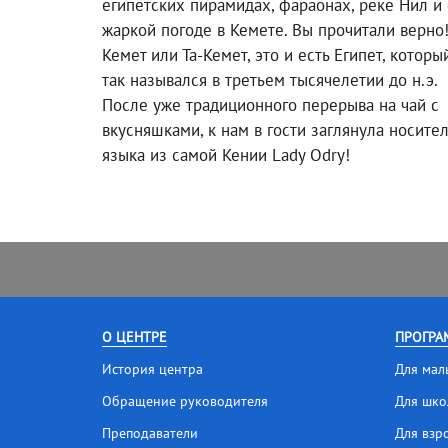
египетских пирамидах, фараонах, реке Нил и 
жаркой погоде в Кемете. Вы прочитали верно
Кемет или Та-Кемет, это и есть Египет, которы
так назывался в третьем тысячелетии до н.э.
После уже традиционного перерыва на чай с
вкусняшками, к нам в гости заглянула носите
языка из самой Кении Lady Odry!
О ЦЕНТРЕ
ПРОГРА
История центра
Для мал
Обращение руководителя
Для шко
Преподаватели
Для взр