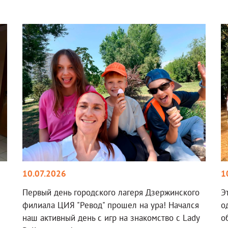
10.07.2026
1
Первый день городского лагеря Дзержинского
Э
филиала ЦИЯ "Ревод" прошел на ура! Начался
о
наш активный день с игр на знакомство с Lady
о