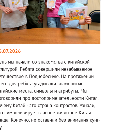
6.07.2026
ень мы начали со знакомства с китайской
ультурой. Ребята совершили незабываемое
утешествие в Поднебесную. На протяжении
сего дня ребята угадывали знаменитые
итайские места, символы и атрибуты. Мы
оговорили про достопримечательности Китая,
очему Китай - это страна контрастов. Узнали,
то символизирует главное животное Китая -
анда. Конечно, не оставили без внимания кунг-
у.