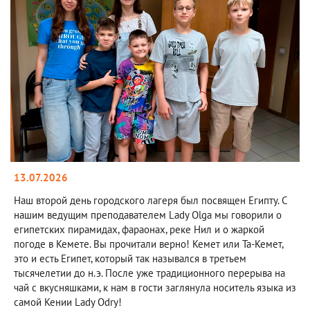
13.07.2026
Наш второй день городского лагеря был посвящен Египту. С
нашим ведущим преподавателем Lady Olga мы говорили о
египетских пирамидах, фараонах, реке Нил и о жаркой
погоде в Кемете. Вы прочитали верно! Кемет или Та-Кемет,
это и есть Египет, который так назывался в третьем
тысячелетии до н.э. После уже традиционного перерыва на
чай с вкусняшками, к нам в гости заглянула носитель языка из
самой Кении Lady Odry!