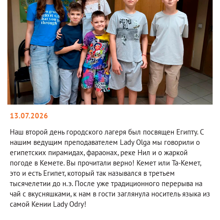
13.07.2026
Наш второй день городского лагеря был посвящен Египту. С
нашим ведущим преподавателем Lady Olga мы говорили о
египетских пирамидах, фараонах, реке Нил и о жаркой
погоде в Кемете. Вы прочитали верно! Кемет или Та-Кемет,
это и есть Египет, который так назывался в третьем
тысячелетии до н.э. После уже традиционного перерыва на
чай с вкусняшками, к нам в гости заглянула носитель языка из
самой Кении Lady Odry!