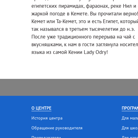
египетских пирамидах, фараонах, реке Нил и 
жаркой погоде в Кемете. Вы прочитали верно
Кемет или Та-Кемет, это и есть Египет, которы
так назывался в третьем тысячелетии до н.э.
После уже традиционного перерыва на чай с
вкусняшками, к нам в гости заглянула носите
языка из самой Кении Lady Odry!
О ЦЕНТРЕ
ПРОГРА
История центра
Для мал
Обращение руководителя
Для шко
Преподаватели
Для взр