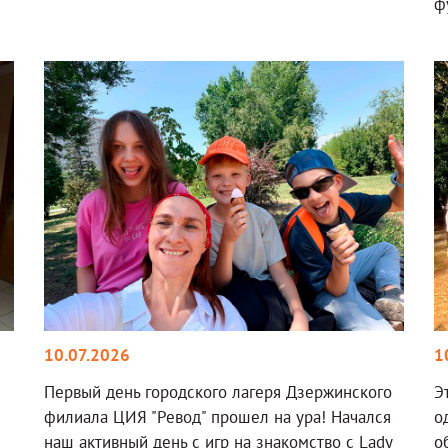
ф
10.07.2026
1
Первый день городского лагеря Дзержинского
Э
филиала ЦИЯ "Ревод" прошел на ура! Начался
о
наш активный день с игр на знакомство с Lady
о