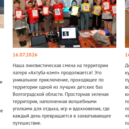
16.07.2026
1
Наша лингвистическая смена на территории
Д
лагеря «Ахтуба-кэмп» продолжается! Это
к
уникальное приключение, проходящее по
п
и
территории одной из лучших детских баз
в
Волгоградской области. Просторная зеленая
к
территория, наполненная волшебными
п
уголками для отдыха, игр и вдохновения, где
п
ие
каждый день превращается в захватывающее
ч
путешествие.
п