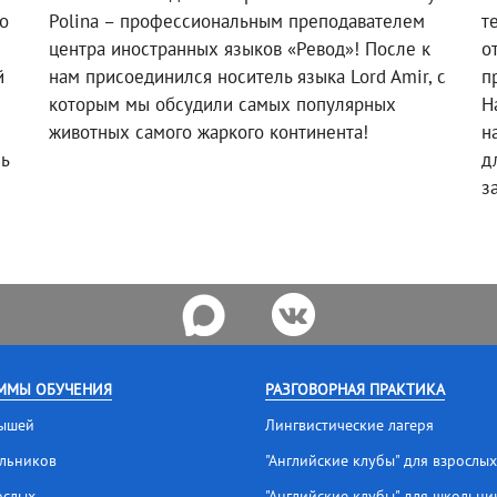
о
Polina – профессиональным преподавателем
т
!
центра иностранных языков «Ревод»! После к
о
й
нам присоединился носитель языка Lord Amir, с
п
которым мы обсудили самых популярных
Н
животных самого жаркого континента!
н
ль
д
з
ММЫ ОБУЧЕНИЯ
РАЗГОВОРНАЯ ПРАКТИКА
ышей
Лингвистические лагеря
льников
"Английские клубы" для взрослых
ослых
"Английские клубы" для школьни