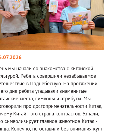
6.07.2026
ень мы начали со знакомства с китайской
ультурой. Ребята совершили незабываемое
утешествие в Поднебесную. На протяжении
сего дня ребята угадывали знаменитые
итайские места, символы и атрибуты. Мы
оговорили про достопримечательности Китая,
очему Китай - это страна контрастов. Узнали,
то символизирует главное животное Китая -
анда. Конечно, не оставили без внимания кунг-