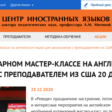
Другие языки
Пробный урок
ский
ЦЕНТР ИНОСТРАННЫХ ЯЗЫКОВ
доктора педагогических наук,
профессора А.М. Митиной
ПРЕПОДАВАТЕЛИ
МЕТОДИКА
ОБУЧЕНИЯ
АКЦИИ
классе на английском языке для школьников с преподавателем из США 
АРНОМ МАСТЕР-КЛАССЕ НА АНГ
 ПРЕПОДАВАТЕЛЕМ ИЗ США 20 ДЕ
23.12.2020
В «Реводе» праздничное настроение, пото
и интересные мероприятия на английском я
необычный кулинарный мастер-класс по п