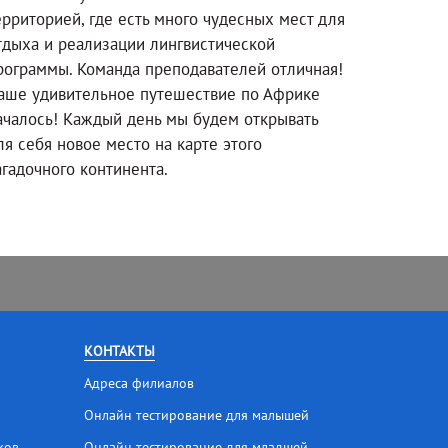
ерриторией, где есть много чудесных мест для
тдыха и реализации лингвистической
рограммы. Команда преподавателей отличная!
аше удивительное путешествие по Африке
ачалось! Каждый день мы будем открывать
ля себя новое место на карте этого
агадочного континента.
КОНТАКТЫ
Адреса филиалов
Онлайн тестирование для малышей
ков
Онлайн тестирование для младшей