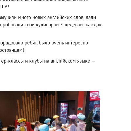
США!
 выучили много новых английских слов, дали
опробовали свои кулинарные шедевры, каждая
орадовало ребят, было очень интересно
ностранцем!
тер-классы и клубы на английском языке —
next