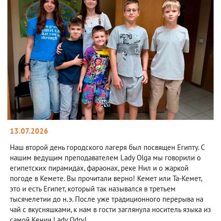
13.07.2026
Наш второй день городского лагеря был посвящен Египту. С
нашим ведущим преподавателем Lady Olga мы говорили о
египетских пирамидах, фараонах, реке Нил и о жаркой
погоде в Кемете. Вы прочитали верно! Кемет или Та-Кемет,
это и есть Египет, который так назывался в третьем
тысячелетии до н.э. После уже традиционного перерыва на
чай с вкусняшками, к нам в гости заглянула носитель языка из
самой Кении Lady Odry!