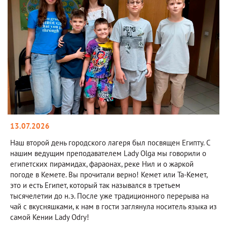
13.07.2026
Наш второй день городского лагеря был посвящен Египту. С
нашим ведущим преподавателем Lady Olga мы говорили о
египетских пирамидах, фараонах, реке Нил и о жаркой
погоде в Кемете. Вы прочитали верно! Кемет или Та-Кемет,
это и есть Египет, который так назывался в третьем
тысячелетии до н.э. После уже традиционного перерыва на
чай с вкусняшками, к нам в гости заглянула носитель языка из
самой Кении Lady Odry!