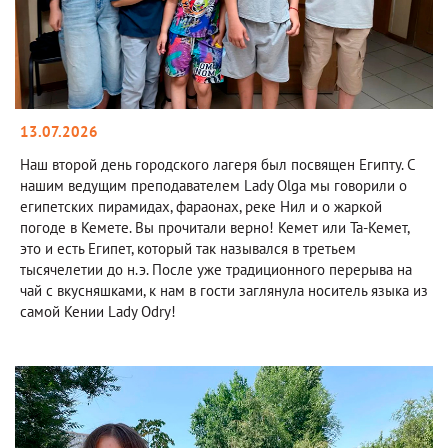
13.07.2026
Наш второй день городского лагеря был посвящен Египту. С
нашим ведущим преподавателем Lady Olga мы говорили о
египетских пирамидах, фараонах, реке Нил и о жаркой
погоде в Кемете. Вы прочитали верно! Кемет или Та-Кемет,
это и есть Египет, который так назывался в третьем
тысячелетии до н.э. После уже традиционного перерыва на
чай с вкусняшками, к нам в гости заглянула носитель языка из
самой Кении Lady Odry!