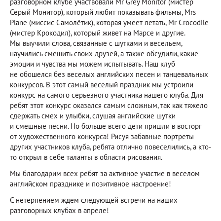
разговорном клубе участвовали Mr Grey Monitor (мистер
Серый Монитор), который любит показывать фильмы, Mrs
Plane (миссис Самолётик), которая умеет летать, Mr Crocodile
(мистер Крокодил), который живет на Марсе и другие.
Мы выучили слова, связанные с шутками и весельем,
научились смешить своих друзей, а также обсудили, какие
эмоции и чувства мы можем испытывать. Наш клуб
не обошелся без веселых английских песен и танцевальных
конкурсов. В этот самый веселый праздник мы устроили
конкурс на самого серьёзного участника нашего клуба. Для
ребят этот конкурс оказался самым сложным, так как тяжело
сдержать смех и улыбки, слушая английские шутки
и смешные песни. Но больше всего дети пришли в восторг
от художественного конкурса! Рисуя забавные портреты
других участников клуба, ребята отлично повеселились, а кто-
то открыл в себе таланты в области рисования.
Мы благодарим всех ребят за активное участие в веселом
английском празднике и позитивное настроение!
С нетерпением ждем следующей встречи на наших
разговорных клубах в апреле!