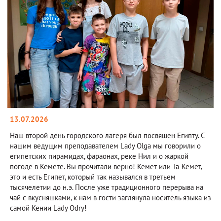
13.07.2026
Наш второй день городского лагеря был посвящен Египту. С
нашим ведущим преподавателем Lady Olga мы говорили о
египетских пирамидах, фараонах, реке Нил и о жаркой
погоде в Кемете. Вы прочитали верно! Кемет или Та-Кемет,
это и есть Египет, который так назывался в третьем
тысячелетии до н.э. После уже традиционного перерыва на
чай с вкусняшками, к нам в гости заглянула носитель языка из
самой Кении Lady Odry!