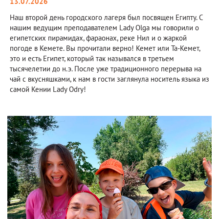
13.07.2026
Наш второй день городского лагеря был посвящен Египту. С
нашим ведущим преподавателем Lady Olga мы говорили о
египетских пирамидах, фараонах, реке Нил и о жаркой
погоде в Кемете. Вы прочитали верно! Кемет или Та-Кемет,
это и есть Египет, который так назывался в третьем
тысячелетии до н.э. После уже традиционного перерыва на
чай с вкусняшками, к нам в гости заглянула носитель языка из
самой Кении Lady Odry!