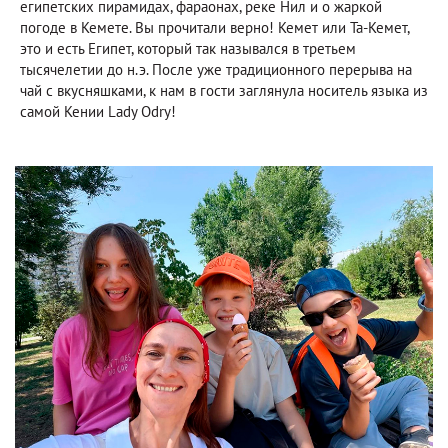
египетских пирамидах, фараонах, реке Нил и о жаркой
погоде в Кемете. Вы прочитали верно! Кемет или Та-Кемет,
это и есть Египет, который так назывался в третьем
тысячелетии до н.э. После уже традиционного перерыва на
чай с вкусняшками, к нам в гости заглянула носитель языка из
самой Кении Lady Odry!