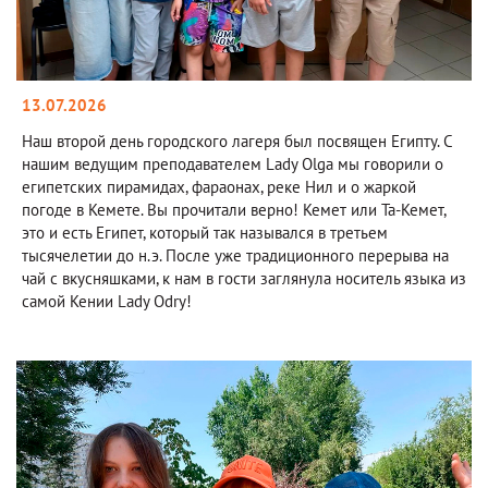
13.07.2026
Наш второй день городского лагеря был посвящен Египту. С
нашим ведущим преподавателем Lady Olga мы говорили о
египетских пирамидах, фараонах, реке Нил и о жаркой
погоде в Кемете. Вы прочитали верно! Кемет или Та-Кемет,
это и есть Египет, который так назывался в третьем
тысячелетии до н.э. После уже традиционного перерыва на
чай с вкусняшками, к нам в гости заглянула носитель языка из
самой Кении Lady Odry!