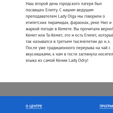
Наш второй день городского лагеря был
посвящен Египту. С нашим ведущим
преподавателем Lady Olga мы говорили о
египетских пирамидах, фараонах, реке Нил и 
жаркой погоде в Кемете. Вы прочитали верно
Кемет или Та-Кемет, это и есть Египет, которы
так назывался в третьем тысячелетии до н.э.
После уже традиционного перерыва на чай с
вкусняшками, к нам в гости заглянула носите
языка из самой Кении Lady Odry!
О ЦЕНТРЕ
ПРОГРА