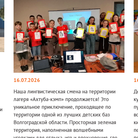
16.07.2026
1
Наша лингвистическая смена на территории
Д
лагеря «Ахтуба-кэмп» продолжается! Это
к
уникальное приключение, проходящее по
п
и
территории одной из лучших детских баз
в
Волгоградской области. Просторная зеленая
к
территория, наполненная волшебными
п
уголками для отдыха, игр и вдохновения, где
п