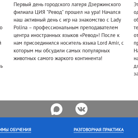
Первый день городского лагеря Дзержинского
Э
филиала ЦИЯ "Ревод" прошел на ура! Начался
о
наш активный день с игр на знакомство с Lady
о
о
Polina – профессиональным преподавателем
т
!
центра иностранных языков «Ревод»! После к
о
й
нам присоединился носитель языка Lord Amir, с
п
которым мы обсудили самых популярных
Н
животных самого жаркого континента!
н
ль
д
з
ММЫ ОБУЧЕНИЯ
РАЗГОВОРНАЯ ПРАКТИКА