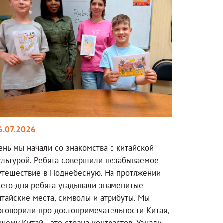
6.07.2026
ень мы начали со знакомства с китайской
ультурой. Ребята совершили незабываемое
утешествие в Поднебесную. На протяжении
сего дня ребята угадывали знаменитые
итайские места, символы и атрибуты. Мы
оговорили про достопримечательности Китая,
очему Китай - это страна контрастов. Узнали,