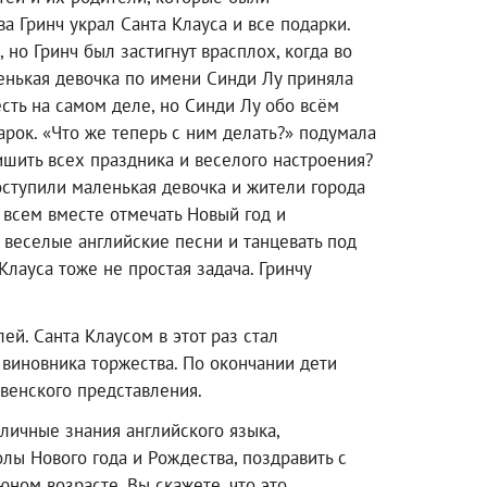
а Гринч украл Санта Клауса и все подарки.
но Гринч был застигнут врасплох, когда во
енькая девочка по имени Синди Лу приняла
 есть на самом деле, но Синди Лу обо всём
дарок. «Что же теперь с ним делать?» подумала
лишить всех праздника и веселого настроения?
оступили маленькая девочка и жители города
о всем вместе отмечать Новый год и
ь веселые английские песни и танцевать под
лауса тоже не простая задача. Гринчу
й. Санта Клаусом в этот раз стал
виновника торжества. По окончании дети
венского представления.
личные знания английского языка,
олы Нового года и Рождества, поздравить с
ном возрасте. Вы скажете, что это