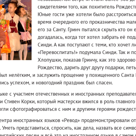
свидетелями того, как похититель Рождеств
Юные гости уже хотели было расстроиться, 
время очередного его проказничества мал
его за Санту. Гринч пытался скрыть кто он
догадалась, когда тот хотел забрать её по
Синди. А как поступают с теми, кто хочет 
«Перевоспитать!» подумала Синди. Так и п
Хлопушки, показав Гринчу, как это здоров
Рождество, дарить друг другу подарки, пет
был нелёгким, и заслужить прощение у похищенного Санта К
лись успехом, и новогодний праздник был спасен.
ыке с участием отечественных и иностранных преподавателе
Стивен Корки, который мастерски вжился в роль главного 
огли сфотографироваться с ним и другими героями рождест
ентра иностранных языков «Ревод» продемонстрировали от
Уметь представиться, спросить, как дела, назвать все симв
нглийских песен и всё это на иностранном языке в самом ю