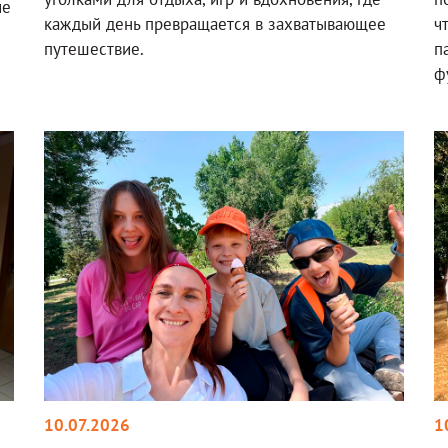
ие
каждый день превращается в захватывающее
ч
путешествие.
п
ф
10.07.2026
1