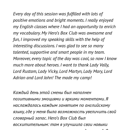
Every day of this session was fulfilled with lots of
positive emotions and bright moments. I really enjoyed
my English classes where I had an opportunity to enrich
my vocabulary. My Hero’s Box Club was awesome and
fun, I improved my speaking skills with the help of
interesting discussions. I was glad to see so many
talented, supportive and smart people in my team.
Moreover, every topic of the day was cool, so now I know
much more about heroes. I want to thank Lady Vally,
Lord Rustam, Lady Vicky, Lord Martyn, Lady Mary, Lord
Adrian and Lord John! The made my camp!
Каждый день этой смены был наполнен
позитивными эмоциями и яркими моментами. Я
наслаждалась каждым занятием по английскому
языку, где у меня была возможность увеличить свой
словарный запас. Hero’s Box Club был
восхитительным: там я улучшила свои навыки