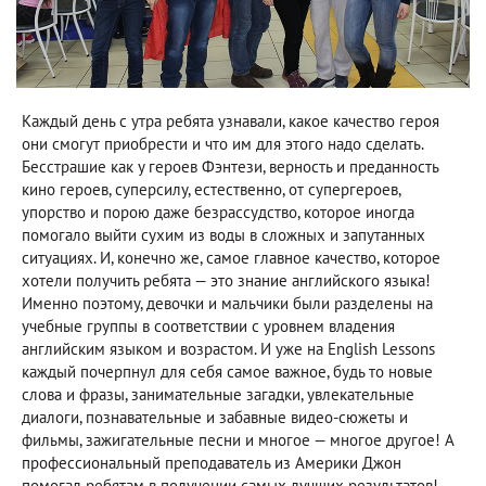
Каждый день с утра ребята узнавали, какое качество героя
они смогут приобрести и что им для этого надо сделать.
Бесстрашие как у героев Фэнтези, верность и преданность
кино героев, суперсилу, естественно, от супергероев,
упорство и порою даже безрассудство, которое иногда
помогало выйти сухим из воды в сложных и запутанных
ситуациях. И, конечно же, самое главное качество, которое
хотели получить ребята — это знание английского языка!
Именно поэтому, девочки и мальчики были разделены на
учебные группы в соответствии с уровнем владения
английским языком и возрастом. И уже на English Lessons
каждый почерпнул для себя самое важное, будь то новые
слова и фразы, занимательные загадки, увлекательные
диалоги, познавательные и забавные видео-сюжеты и
фильмы, зажигательные песни и многое — многое другое! А
профессиональный преподаватель из Америки Джон
помогал ребятам в получении самых лучших результатов!