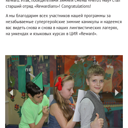
Reward. Итак, победителями зимней смены «Hero’s Way» стал
старший отряд «Rewardians»! Congratulations!
А мы благодарим всех участников нашей программы за
незабываемые супергеройские зимние каникулы и надеемся
вас видеть снова и снова в наших лингвистических лагерях,
на уикендах и языковых курсах в ЦИЯ «Reward».
prev
ne