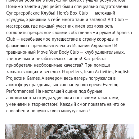
Помимо занятий для ребят были специально подготовлены
Супергеройские Клубы! Hero’s Box Club — настоящий
«сундук», хранящий в себе много тайн и загадок! Art Club —
мастерская, где каждый участник имел возможность
сотворить прекрасное своими собственными руками! Spanish
Club — незабываемое путешествие в страну корриды и
фламенко с преподавателем из Испании Адрианом! И
традиционный Move Your Body Club — клуб удивительных,
энергичных и незабываемых танцев! Как ребята
приобретали необходимые качества? При помощи
захватывающих и веселых Propellers, Team Activities, English
Projects и Games. А вечером весь лагерь погружался в
атмосферу праздника, так как наступало время Evening
Performances! На настоящей сцене под бурные
аплодисменты отряды удивляли нас своими талантами,
умениями и творчеством! Каждый смог показать на что он
способен и получить свою минуту славы!