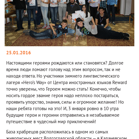
25.01.2016
Настоящими героями рождаются или становятся? Долгое
время люди ломают голову над этим вопросом, так и не
находя ответа. Но участники зимнего лингвистического
лагеря «Hero’s Way» от Центра иностранных языков Reward
точно уверены, что Героем можно стать! Конечно, чтобы
носить гордое звание героя надо неплохо постараться,
проявить упорство, знания, силы и огромное желание! Но
наши ребята готовы на это! И, 3 января ровно в 10 утра
будущие герои и героини отправились в незабываемое
путешествие в чудесный мир приключений!
База храбрецов расположилась в одном из самых
живописных мест Волгоградской области — в Калачевском