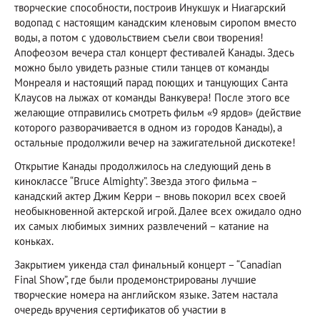
творческие способности, построив Инукшук и Ниагарский
водопад с настоящим канадским кленовым сиропом вместо
воды, а потом с удовольствием съели свои творения!
Апофеозом вечера стал концерт фестивалей Канады. Здесь
можно было увидеть разные стили танцев от команды
Монреаля и настоящий парад поющих и танцующих Санта
Клаусов на лыжах от команды Ванкувера! После этого все
желающие отправились смотреть фильм «9 ярдов» (действие
которого разворачивается в одном из городов Канады), а
остальные продолжили вечер на зажигательной дискотеке!
Открытие Канады продолжилось на следующий день в
киноклассе “Bruce Almighty”. Звезда этого фильма –
канадский актер Джим Керри – вновь покорил всех своей
необыкновенной актерской игрой. Далее всех ожидало одно
их самых любимых зимних развлечений – катание на
коньках.
Закрытием уикенда стал финальный концерт – “Canadian
Final Show”, где были продемонстрированы лучшие
творческие номера на английском языке. Затем настала
очередь вручения сертификатов об участии в