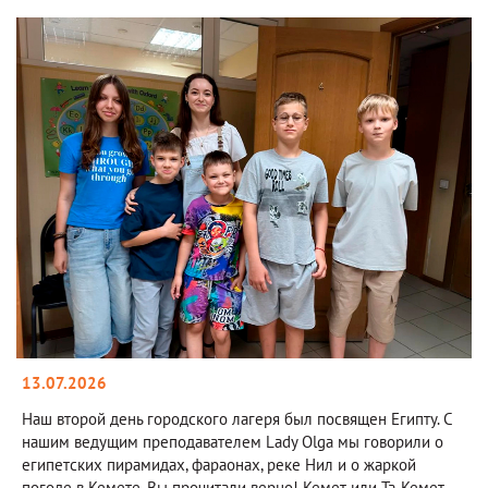
13.07.2026
Наш второй день городского лагеря был посвящен Египту. С
нашим ведущим преподавателем Lady Olga мы говорили о
египетских пирамидах, фараонах, реке Нил и о жаркой
погоде в Кемете. Вы прочитали верно! Кемет или Та-Кемет,