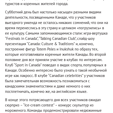
туристов и коренных жителей города.
Субботний день был настолько насыщен разными видами
деятельности, посвященными Канаде, что у участников
выездного уикенда не осталось никаких сомнений, что они на
время перенеслись в эту страну и целиком «погрузились» в
ее культуру. Самыми запоминающимися стали: игра-вертушка
“Festivals in Canada”, “Talking Canadian Club”, слайд-шоу
презентация “Canada: Culture & Traditions” и, конечно,
построение фигур Totem Poles и Inukshuk по образу тех,
которые изготавливали коренные жители Канады. Во второй
половине дня все приняли участие в клубах по интересам.
Клуб “Sport in Canada” поведал о видах спорта, популярных в
Канаде. Особенно интересно было узнать о такой необычной
игре как лакросс. В клубе “Canadian celebrities” у участников
была замечательная возможность познакомиться с
канадскими знаменитостями и даже немного о них
посплетничать, конечно же, на английском языке.
В конце этого потрясающего дня всех участников ожидал
сюрприз – “Ice-cream contest” – конкурс скульптур из
мороженого. Команды продемонстрировали недюжинные