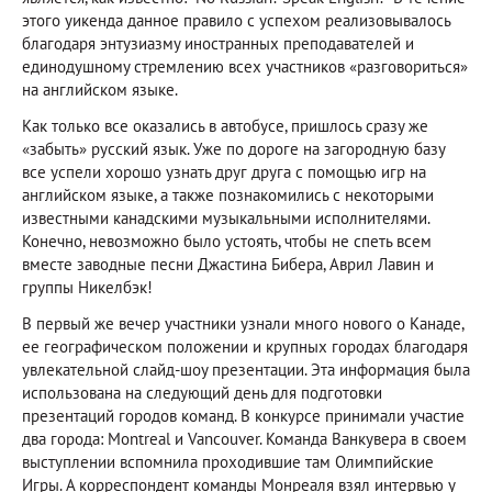
этого уикенда данное правило с успехом реализовывалось
благодаря энтузиазму иностранных преподавателей и
единодушному стремлению всех участников «разговориться»
на английском языке.
Как только все оказались в автобусе, пришлось сразу же
«забыть» русский язык. Уже по дороге на загородную базу
все успели хорошо узнать друг друга с помощью игр на
английском языке, а также познакомились с некоторыми
известными канадскими музыкальными исполнителями.
Конечно, невозможно было устоять, чтобы не спеть всем
вместе заводные песни Джастина Бибера, Аврил Лавин и
группы Никелбэк!
В первый же вечер участники узнали много нового о Канаде,
ее географическом положении и крупных городах благодаря
увлекательной слайд-шоу презентации. Эта информация была
использована на следующий день для подготовки
презентаций городов команд. В конкурсе принимали участие
два города: Montreal и Vancouver. Команда Ванкувера в своем
выступлении вспомнила проходившие там Олимпийские
Игры. А корреспондент команды Монреаля взял интервью у